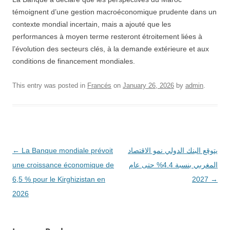
témoignent d’une gestion macroéconomique prudente dans un
contexte mondial incertain, mais a ajouté que les
performances à moyen terme resteront étroitement liées à
l’évolution des secteurs clés, à la demande extérieure et aux
conditions de financement mondiales.
This entry was posted in
Francés
on
January 26, 2026
by
admin
.
Post
←
La Banque mondiale prévoit
يتوقع البنك الدولي نمو الاقتصاد
navigation
une croissance économique de
المغربي بنسبة 4.4% حتى عام
6,5 % pour le Kirghizistan en
2027
→
2026