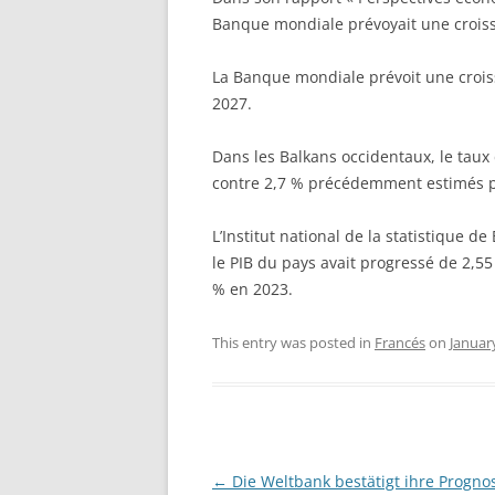
Banque mondiale prévoyait une crois
La Banque mondiale prévoit une crois
2027.
Dans les Balkans occidentaux, le taux
contre 2,7 % précédemment estimés 
L’Institut national de la statistique
le PIB du pays avait progressé de 2,5
% en 2023.
This entry was posted in
Francés
on
Januar
Post
←
Die Weltbank bestätigt ihre Progno