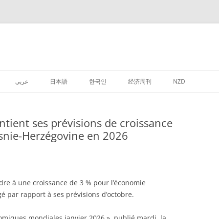
عربي
日本語
한국인
经济周刊
NZD
tient ses prévisions de croissance
osnie-Herzégovine en 2026
dre à une croissance de 3 % pour l’économie
é par rapport à ses prévisions d’octobre.
omiques mondiales janvier 2026 », publié mardi, la