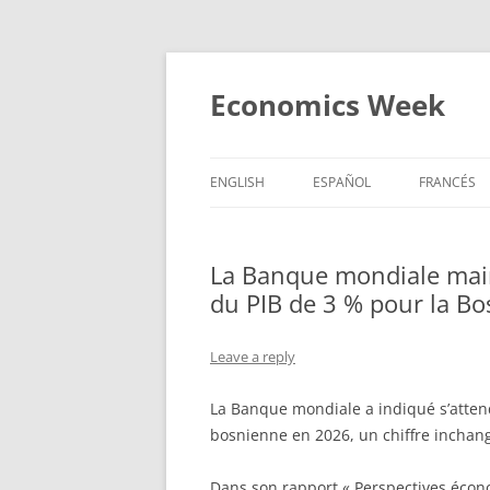
Skip
to
content
Economics Week
ENGLISH
ESPAÑOL
FRANCÉS
La Banque mondiale main
du PIB de 3 % pour la B
Leave a reply
La Banque mondiale a indiqué s’atten
bosnienne en 2026, un chiffre inchang
Dans son rapport « Perspectives écon